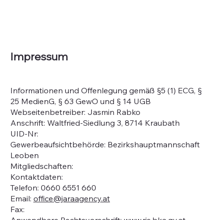
Impressum
Informationen und Offenlegung gemäß §5 (1) ECG, §
25 MedienG, § 63 GewO und § 14 UGB
Webseitenbetreiber: Jasmin Rabko
Anschrift: Waltfried-Siedlung 3, 8714 Kraubath
UID-Nr:
Gewerbeaufsichtbehörde: Bezirkshauptmannschaft
Leoben
Mitgliedschaften:
Kontaktdaten:
Telefon: 0660 6551 660
Email:
office@jaraagency.at
Fax:
Anwendbare Rechtsvorschrift:
www.ris.bka.gv.at