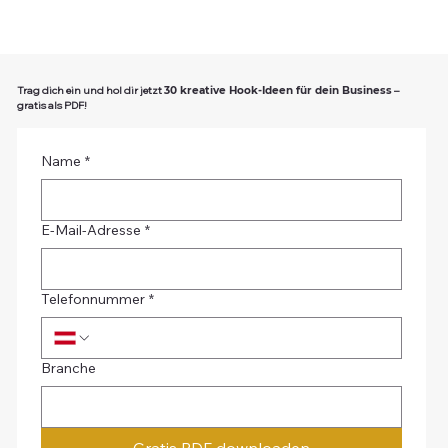
Trag dich ein und hol dir jetzt
–
30 kreative Hook-Ideen für dein Business
gratis als PDF!
Name
*
E-Mail-Adresse
*
Telefonnummer
*
Branche