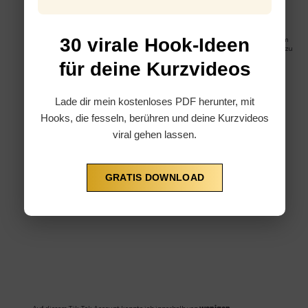
Schnelleren Umsatz durch gezielte Werbeanzeigen!
30 virale Hook-Ideen
Ich erstelle und manage für dich maßgeschneiderte Werbekampagnen auf Instagram
und Facebook, um deine Reichweite zu maximieren und den bestmöglichen Absatz zu
erzielen. So kannst du nicht nur die Markenbekanntheit steigern, sondern auch
für deine Kurzvideos
konkrete Verkaufszahlen erzielen.
Lade dir mein kostenloses PDF herunter, mit
Hooks, die fesseln, berühren und deine Kurzvideos
viral gehen lassen.
GRATIS DOWNLOAD
Auf diesem Tik Tok Account konnte ich innerhalb von