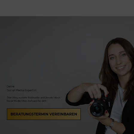
Deine
Social Media Expertin
Dein Weg zu mehr Reichweite und Umsatz durch
Social Media. Ohne Aufwand für dich!
BERATUNGSTERMIN VEREINBAREN