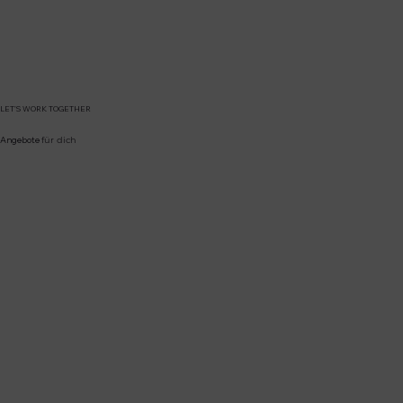
LET’S WORK TOGETHER
Angebote
für dich