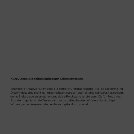
Kurzvideos, die deine Marke zum Leben erwecken
Ich erstelle kreative Kurzvideos, die perfekt für Instagram und TikTok geeignet sind.
Diese Videos sind nicht nur unterhaltsam, sondern auch strategisch darauf ausgelegt,
deine Zielgruppe zu erreichen und deine Reichweite zu steigern. Ob für Produkte,
Storytelling oder virale Trends – ich sorge dafür, dass deine Videos die richtigen
Wirkungen erzielen und deine Marke digital durchstartet.