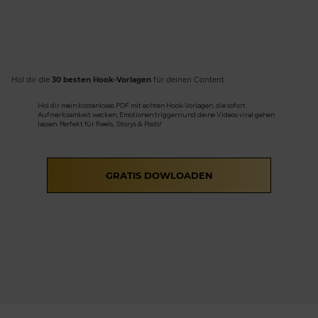
Hol dir die
30 besten Hook-Vorlagen
für deinen Content
Hol dir mein kostenloses PDF mit echten Hook-Vorlagen, die sofort
Aufmerksamkeit wecken, Emotionen triggern und deine Videos viral gehen
lassen. Perfekt für Reels, Storys & Posts!
GRATIS DOWLOADEN