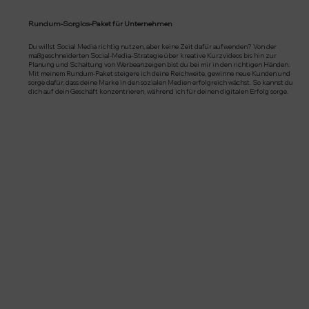
Rundum-Sorglos-Paket für Unternehmen
Du willst Social Media richtig nutzen, aber keine Zeit dafür aufwenden? Von der
maßgeschneiderten Social-Media-Strategie über kreative Kurzvideos bis hin zur
Planung und Schaltung von Werbeanzeigen bist du bei mir in den richtigen Händen.
Mit meinem Rundum-Paket steigere ich deine Reichweite, gewinne neue Kunden und
sorge dafür, dass deine Marke in den sozialen Medien erfolgreich wächst. So kannst du
dich auf dein Geschäft konzentrieren, während ich für deinen digitalen Erfolg sorge.