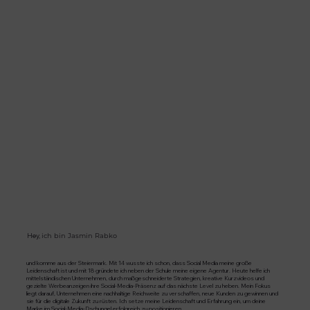
Hey,
ich bin Jasmin Rabko
und komme aus der Steiermark. Mit 14 wusste ich schon, dass Social Media meine große
Leidenschaft ist und mit 18 gründete ich neben der Schule meine eigene Agentur. Heute helfe ich
mittelständischen Unternehmen, durch maßgeschneiderte Strategien, kreative Kurzvideos und
gezielte Werbeanzeigen ihre Social-Media-Präsenz auf das nächste Level zu heben. Mein Fokus
liegt darauf, Unternehmen eine nachhaltige Reichweite zu verschaffen, neue Kunden zu gewinnen und
sie für die digitale Zukunft zu rüsten. Ich setze meine Leidenschaft und Erfahrung ein, um deine
Marke im Social-Media-Dschungel erfolgreich zu positionieren.