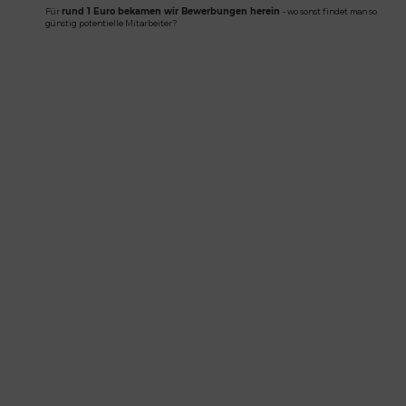
Für
-
wo sonst findet man so
rund 1 Euro bekamen wir Bewerbungen herein
günstig potentielle Mitarbeiter?